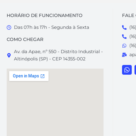
HORÁRIO DE FUNCIONAMENTO
FALE
Das 07h às 17h - Segunda à Sexta
(16
(1
COMO CHEGAR
(16
Av. da Apae, nº 550 - Distrito Industrial -
ap
Altinópolis (SP) - CEP 14355-002
W
h
a
t
s
a
p
p