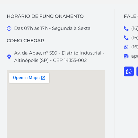
HORÁRIO DE FUNCIONAMENTO
FALE
Das 07h às 17h - Segunda à Sexta
(16
(1
COMO CHEGAR
(16
Av. da Apae, nº 550 - Distrito Industrial -
ap
Altinópolis (SP) - CEP 14355-002
W
h
a
t
s
a
p
p