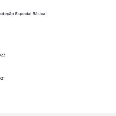
oteção Especial Básica I
023
021